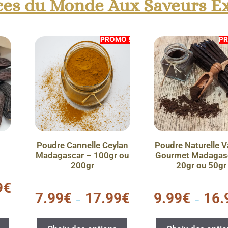
ices du Monde Aux Saveurs E
PROMO !
PR
Poudre Cannelle Ceylan
Poudre Naturelle V
Madagascar – 100gr ou
Gourmet Madagas
200gr
20gr ou 50gr
9
€
0
0
7.99
€
17.99
€
9.99
€
16.
s
s
–
–
u
u
r
r
5
5