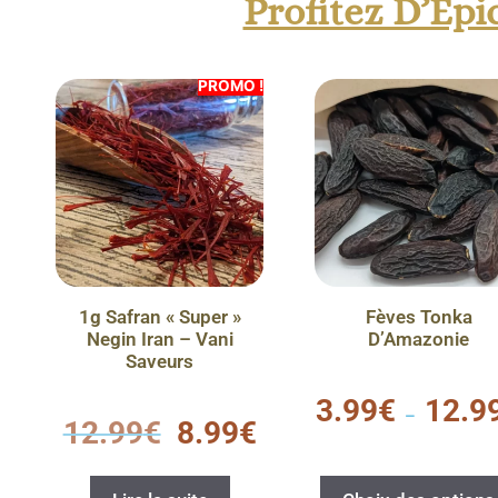
Profitez D’Ep
PROMO !
1g Safran « Super »
Fèves Tonka
Negin Iran – Vani
D’Amazonie
Saveurs
0
3.99
€
12.9
s
–
0
12.99
€
8.99
€
u
s
r
u
5
r
5