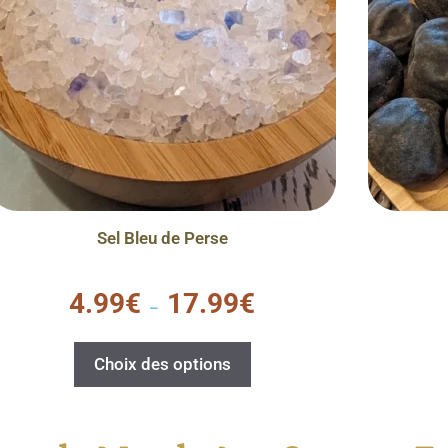
Sel Bleu de Perse
0
4.99
€
17.99
€
s
–
u
r
5
Choix des options