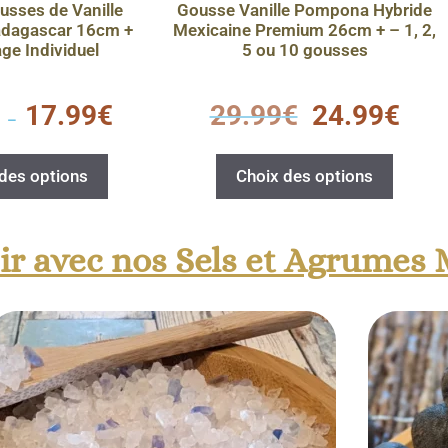
usses de Vanille
Gousse Vanille Pompona Hybride
dagascar 16cm +
Mexicaine Premium 26cm + – 1, 2,
ge Individuel
5 ou 10 gousses
0
17.99
€
29.99
€
24.99
€
s
–
u
r
5
des options
Choix des options
sir avec nos Sels et Agrumes