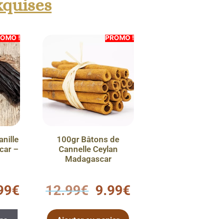
xquises
OMO !
PROMO !
anille
100gr Bâtons de
car –
Cannelle Ceylan
Madagascar
0
99
€
12.99
€
9.99
€
s
u
r
5