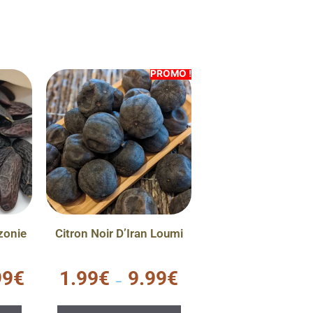
PROMO !
zonie
Citron Noir D’Iran Loumi
0
99
€
1.99
€
9.99
€
s
–
u
r
5