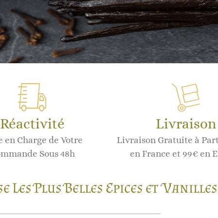
Réactivité
Livraison
e en Charge de Votre
Livraison Gratuite à Par
mmande Sous 48h
en France et 99€ en 
e Les Plus Belles Epices et Vanill