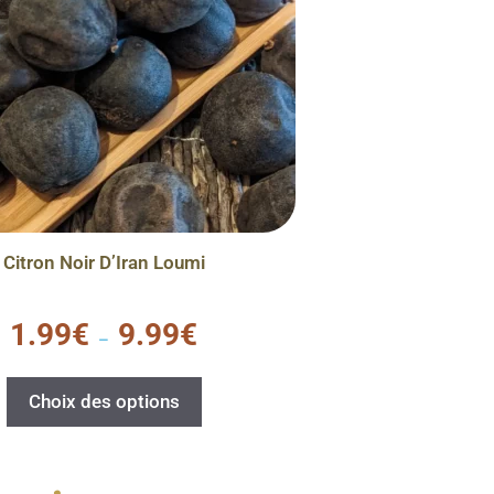
Citron Noir D’Iran Loumi
0
1.99
€
9.99
€
s
–
u
r
5
Choix des options