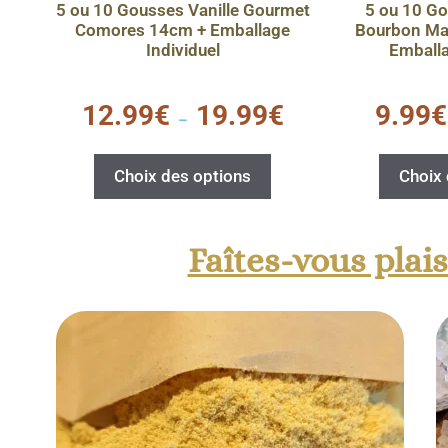
5 ou 10 Gousses Vanille Gourmet
5 ou 10 Go
Comores 14cm + Emballage
Bourbon Ma
Individuel
Emballa
0
0
12.99
€
19.99
€
9.99
€
s
s
–
u
u
r
r
5
5
Choix des options
Choix 
Faîtes-vous plai