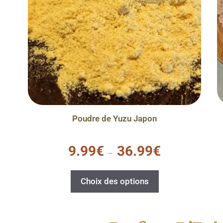
Poudre de Yuzu Japon
0
9.99
€
36.99
€
s
–
u
r
5
Choix des options