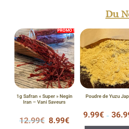
Du N
PROMO !
1g Safran « Super » Negin
Poudre de Yuzu Ja
Iran – Vani Saveurs
0
9.99
€
36.9
s
–
0
12.99
€
8.99
€
u
s
r
u
5
r