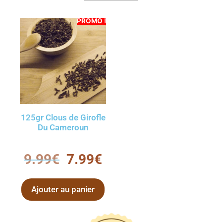
PROMO !
125gr Clous de Girofle
Du Cameroun
0
9.99
€
7.99
€
s
u
r
5
Ajouter au panier