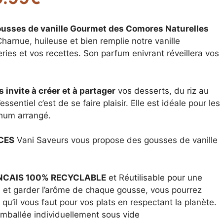
de
prix :
12.99€
usses de vanille Gourmet des Comores Naturelles
à
Charnue, huileuse et bien remplie notre vanille
19.99€
ries et vos recettes. Son parfum enivrant réveillera vos
 invite à créer et à partager
vos desserts, du riz au
l’essentiel c’est de se faire plaisir. Elle est idéale pour les
hum arrangé.
ICES
Vani Saveurs vous propose des gousses de vanille
s
NCAIS 100% RECYCLABLE
et Réutilisable pour une
e et garder l’arôme de chaque gousse, vous pourrez
lle qu’il vous faut pour vos plats en respectant la planète.
mballée individuellement sous vide