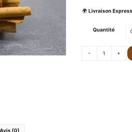
🌍
Livraison Expres
Quantité
-
+
quantité
de
5
ou
10
Gousses
Vanille
Gourmet
Comores
14cm
+
Avis (0)