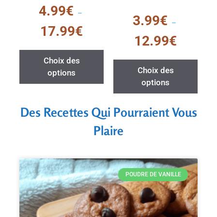
0
4.99
€
s
–
0
3.99
€
u
s
–
r
u
17.99
€
5
r
12.99
€
5
Choix des
Choix des
options
options
Des Recettes Qui Pourraient Vous
Plaire
POUDRE DE VANILLE