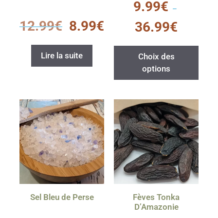
9.99
€
s
–
u
0
r
12.99
€
8.99
€
36.99
€
s
5
u
r
5
Lire la suite
Choix des
options
Sel Bleu de Perse
Fèves Tonka
D’Amazonie