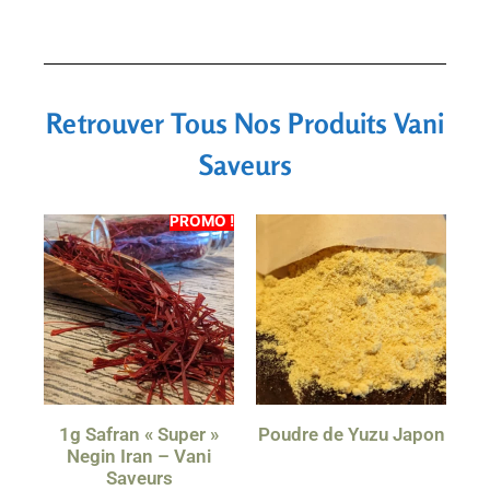
Retrouver Tous Nos Produits Vani
Saveurs
PROMO !
1g Safran « Super »
Poudre de Yuzu Japon
Negin Iran – Vani
Saveurs
0