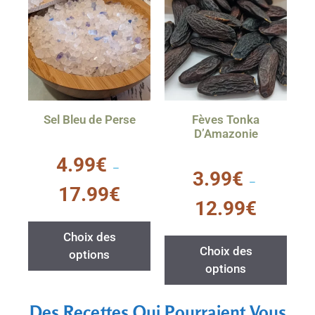
Sel Bleu de Perse
Fèves Tonka
D’Amazonie
0
4.99
€
s
–
0
3.99
€
u
s
–
r
u
17.99
€
5
r
12.99
€
5
Choix des
Choix des
options
options
Des Recettes Qui Pourraient Vous