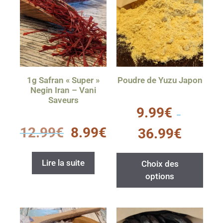
1g Safran « Super »
Poudre de Yuzu Japon
Negin Iran – Vani
Saveurs
0
9.99
€
s
–
u
0
r
12.99
€
8.99
€
36.99
€
s
5
u
r
5
Lire la suite
Choix des
options