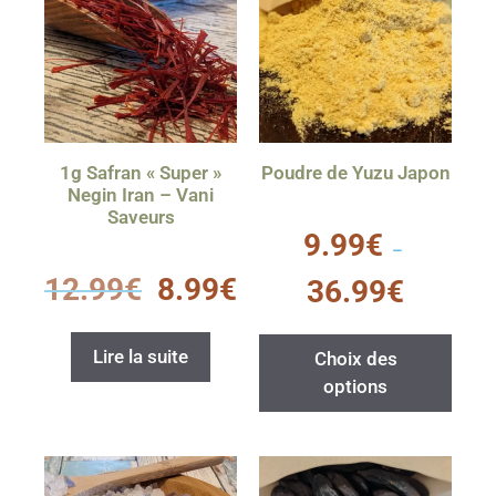
1g Safran « Super »
Poudre de Yuzu Japon
Negin Iran – Vani
Saveurs
0
9.99
€
s
–
u
0
r
12.99
€
8.99
€
36.99
€
s
5
u
r
5
Lire la suite
Choix des
options