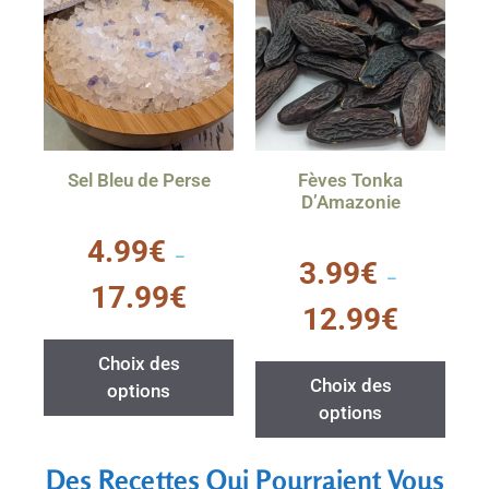
Sel Bleu de Perse
Fèves Tonka
D’Amazonie
0
4.99
€
s
–
0
3.99
€
u
s
–
r
u
17.99
€
5
r
12.99
€
5
Choix des
Choix des
options
options
Des Recettes Qui Pourraient Vous