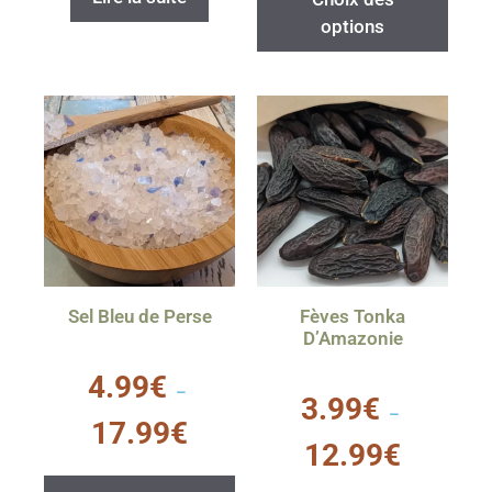
options
Sel Bleu de Perse
Fèves Tonka
D’Amazonie
0
4.99
€
s
–
0
3.99
€
u
s
–
r
u
17.99
€
5
r
12.99
€
5