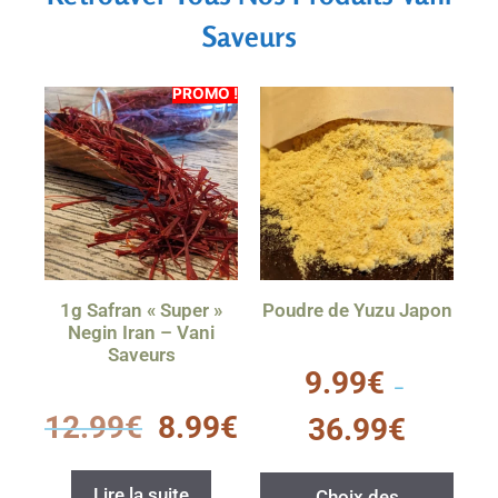
Saveurs
PROMO !
1g Safran « Super »
Poudre de Yuzu Japon
Negin Iran – Vani
Saveurs
0
9.99
€
s
–
u
0
r
12.99
€
8.99
€
36.99
€
s
5
u
r
5
Lire la suite
Choix des