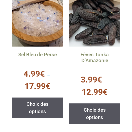
Sel Bleu de Perse
Fèves Tonka
D’Amazonie
0
4.99
€
s
–
0
3.99
€
u
s
–
r
u
17.99
€
5
r
12.99
€
5
Choix des
Choix des
options
options