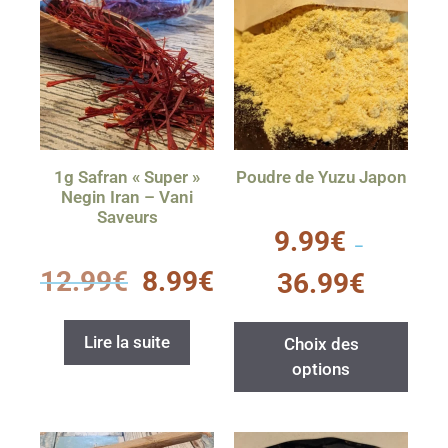
1g Safran « Super »
Poudre de Yuzu Japon
Negin Iran – Vani
Saveurs
0
9.99
€
s
–
u
0
r
12.99
€
8.99
€
36.99
€
s
5
u
r
5
Lire la suite
Choix des
options