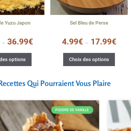
de Yuzu Japon
Sel Bleu de Perse
0
36.99
€
4.99
€
17.99
€
s
–
–
u
r
5
des options
Choix des options
Recettes Qui Pourraient Vous Plaire
POUDRE DE VANILLE