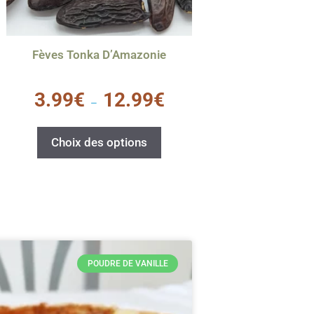
Fèves Tonka D’Amazonie
0
3.99
€
12.99
€
s
–
u
r
5
Choix des options
POUDRE DE VANILLE