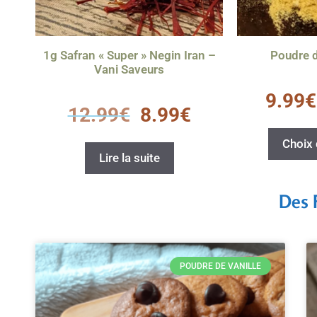
1g Safran « Super » Negin Iran –
Poudre 
Vani Saveurs
0
9.99
€
s
0
12.99
€
8.99
€
u
s
r
u
5
r
Choix 
5
Lire la suite
Des 
POUDRE DE VANILLE