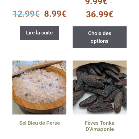
9.99
€
s
–
u
0
r
12.99
€
8.99
€
36.99
€
s
5
u
r
5
Lire la suite
Choix des
options
Sel Bleu de Perse
Fèves Tonka
D’Amazonie
0