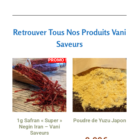
Retrouver Tous Nos Produits Vani
Saveurs
PROMO !
1g Safran « Super »
Poudre de Yuzu Japon
Negin Iran – Vani
Saveurs
0