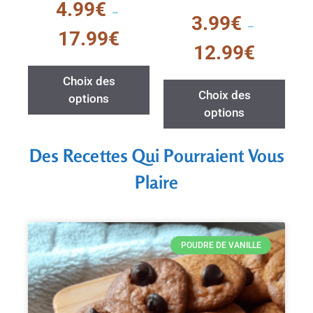
4.99
€
s
–
0
3.99
€
u
s
–
r
u
17.99
€
5
r
12.99
€
5
Choix des
Choix des
options
options
Des Recettes Qui Pourraient Vous
Plaire
POUDRE DE VANILLE