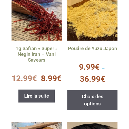
1g Safran « Super »
Poudre de Yuzu Japon
Negin Iran – Vani
Saveurs
0
9.99
€
s
–
u
0
r
12.99
€
8.99
€
36.99
€
s
5
u
r
5
Lire la suite
Choix des
options