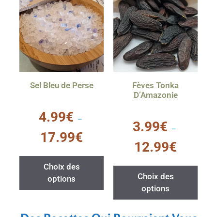
Sel Bleu de Perse
Fèves Tonka
D’Amazonie
0
4.99
€
s
–
0
3.99
€
u
s
–
r
u
17.99
€
5
r
12.99
€
5
Choix des
Choix des
options
options