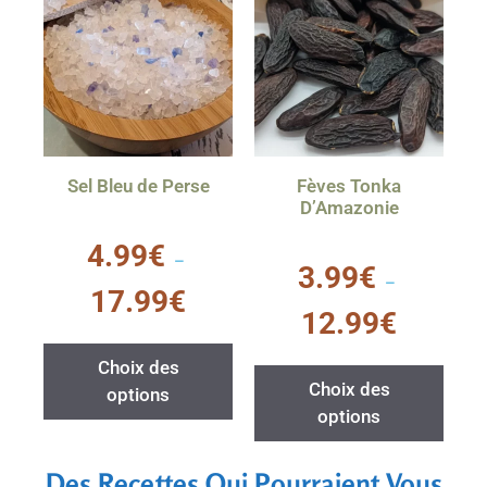
Sel Bleu de Perse
Fèves Tonka
D’Amazonie
0
4.99
€
s
–
0
3.99
€
u
s
–
r
u
17.99
€
5
r
12.99
€
5
Choix des
Choix des
options
options
Des Recettes Qui Pourraient Vous