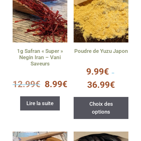
1g Safran « Super »
Poudre de Yuzu Japon
Negin Iran – Vani
Saveurs
0
9.99
€
s
–
u
0
r
12.99
€
8.99
€
36.99
€
s
5
u
r
5
Lire la suite
Choix des
options