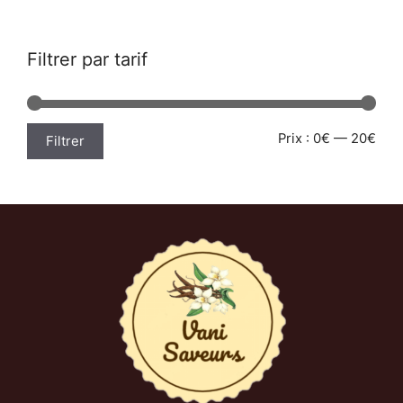
Filtrer par tarif
Prix
Prix
Prix :
0€
—
20€
Filtrer
min
max