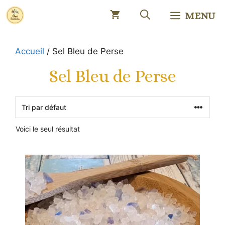
Aller
MENU
au
contenu
Accueil
/ Sel Bleu de Perse
Sel Bleu de Perse
Voici le seul résultat
Ce
produit
a
plusieurs
variations.
Les