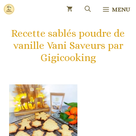
Aller
MENU
au
contenu
Recette sablés poudre de
vanille Vani Saveurs par
Gigicooking