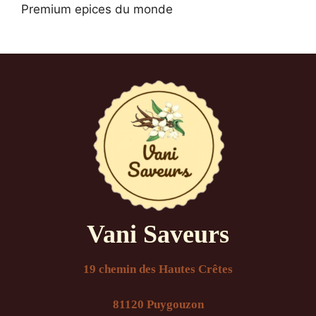
Premium epices du monde
Vani Saveurs
19 chemin des Hautes Crêtes
81120 Puygouzon