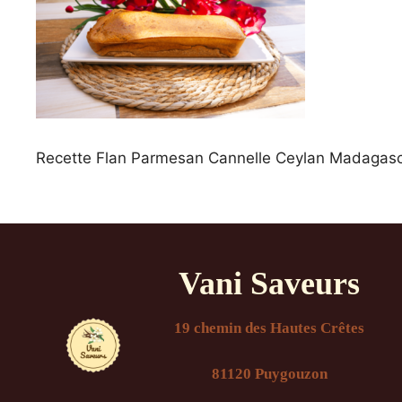
Recette Flan Parmesan Cannelle Ceylan Madagasc
Vani Saveurs
19 chemin des Hautes Crêtes
81120 Puygouzon